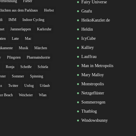
verbrennung
Fieber
Fairy Universe
hichten aus dem Parkhaus
Herbst
Gnafu
di
IMM
Indoor Cycling
HeikoKanzler.de
rnet
Jammerlappen
Karlsruhe
Heldin
IcyCube
tien
Latte
Mac
Kalliey
ikamente
Musik
Märchen
Lauffrau
y
Pfingsten
Pharmaindustrie
Man in Metropolis
Ronja
Scheiße
Schiela
Mary Malloy
ester
Sommer
Spinning
Monstropolis
ss
Twitter
Unfug
Urlaub
Netzgeflüster
ce Beach
Weicheier
Wlan
Sommerregen
Thatblog
Windowsbunny