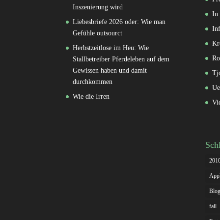
Inszenierung wird
In
Liebesbriefe 2026 oder: Wie man
In
Gefühle outsourct
Kr
Herbstzeitlose im Heu: Wie
Ro
Stallbetreiber Pferdeleben auf dem
Gewissen haben und damit
Tj
durchkommen
Ue
Wie die Irren
Vi
Sch
201
App
Blog
fail