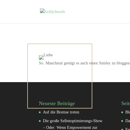
So. Manchmal genügt es auch einen Smiley zu bloggen
Neueste Beiträge
Seit
Auf die Bremse treten
Bl
Die große Selbstoptimierungs-Show
Da
– Oder: Wenn Empowerment zur
Fr