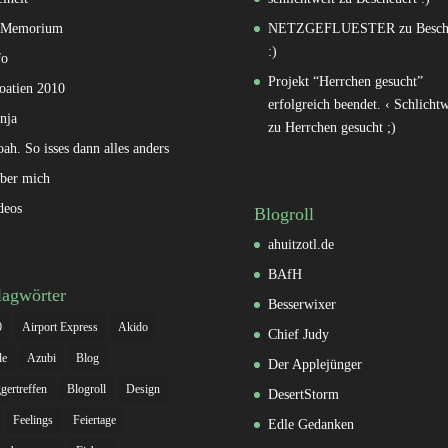
 Memorium
NETZGEFLUESTER
zu
Besch
:)
fo
Projekt “Herrchen gesucht”
oatien 2010
erfolgreich beendet. ‹ Schlichtw
nja
zu
Herrchen gesucht ;)
oah. So isses dann alles anders
ber mich
deos
Blogroll
ahuitzotl.de
BAfH
lagwörter
Besserwixer
0
Airport Express
Akido
Chief Judy
le
Azubi
Blog
Der Applejünger
gertreffen
Blogroll
Design
DesertStorm
Feelings
Feiertage
Edle Gedanken