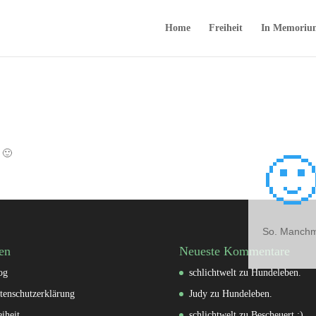
Home
Freiheit
In Memoriu
 🙂

So. Manchma
en
Neueste Kommentare
og
schlichtwelt
zu
Hundeleben.
tenschutzerklärung
Judy
zu
Hundeleben.
eiheit
schlichtwelt
zu
Bescheuert :)