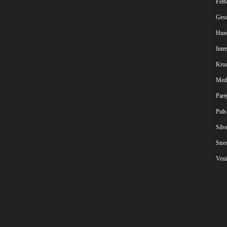
Fett
Gesc
Hun
Inte
Kroa
Med
Part
Puls
Silv
Stre
Veni