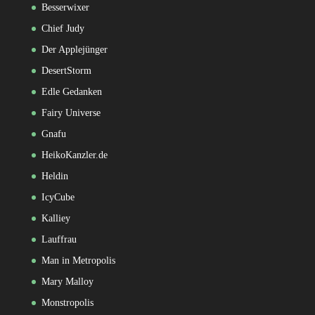
Besserwixer
Chief Judy
Der Applejünger
DesertStorm
Edle Gedanken
Fairy Universe
Gnafu
HeikoKanzler.de
Heldin
IcyCube
Kalliey
Lauffrau
Man in Metropolis
Mary Malloy
Monstropolis