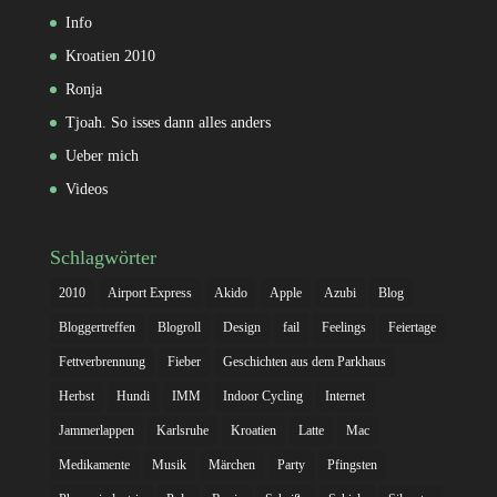
Info
Kroatien 2010
Ronja
Tjoah. So isses dann alles anders
Ueber mich
Videos
Schlagwörter
2010
Airport Express
Akido
Apple
Azubi
Blog
Bloggertreffen
Blogroll
Design
fail
Feelings
Feiertage
Fettverbrennung
Fieber
Geschichten aus dem Parkhaus
Herbst
Hundi
IMM
Indoor Cycling
Internet
Jammerlappen
Karlsruhe
Kroatien
Latte
Mac
Medikamente
Musik
Märchen
Party
Pfingsten