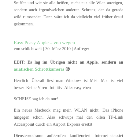
Sniffer und wie sie alle heißen, nicht nur alle Wlan anzeigen,
sondern auch irgendwelchen anderen Schranz, der da gerade
wild rumsendet. Dann wäre ich da vielleicht viel früher drauf
gekommen.
Easy Peasy Apple – von wegen
von
schlichtwelt
|
30. März 2010
|
Aufreger
EDIT: Es lag im Übrigen nicht an Apple, sondern an
asiatischen Schrottkameras
🙂
Herrlich. Überall liest man Windows ist Mist. Mac ist viel
besser. Keine Viren. Intuitiv. Alles easy eben.
SCHEIßE sag ich da nur!
Ein neues Macbook mag mein WLAN nicht. Das iPhone
hingegen schon. Also schwups mal den ollen TP-Link
Accesspoint durch ein Airport Express ersetzt.
Diensteprogramm aufgerufen, konfiguriert, Internet getestet