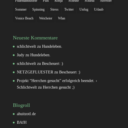
Pharmaindustrie
Puls
Ronja
Scheiße
Schiela
Silvester
Sommer
Spinning
Stress
Twitter
Unfug
Urlaub
Venice Beach
Weicheier
Wlan
Neueste Kommentare
schlichtwelt
zu
Hundeleben.
Judy
zu
Hundeleben.
schlichtwelt
zu
Bescheuert :)
NETZGEFLUESTER
zu
Bescheuert :)
Projekt “Herrchen gesucht” erfolgreich beendet. ‹
Schlichtwelt
zu
Herrchen gesucht ;)
Blogroll
ahuitzotl.de
BAfH