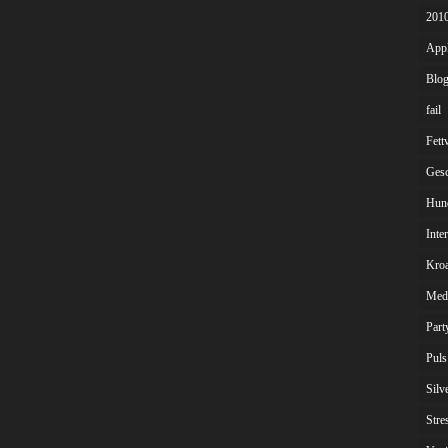
201
App
Blog
fail
Fett
Gesc
Hun
Inte
Kroa
Med
Part
Puls
Silv
Stre