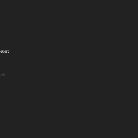
euert
elt