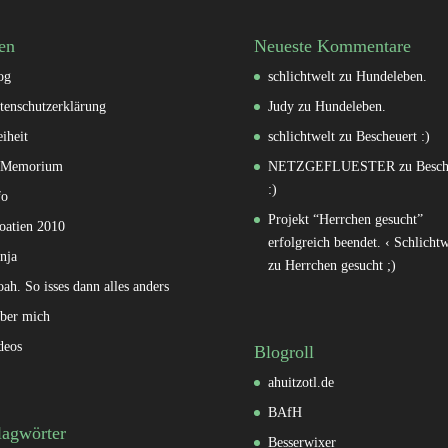
en
Neueste Kommentare
og
schlichtwelt
zu
Hundeleben.
tenschutzerklärung
Judy
zu
Hundeleben.
eiheit
schlichtwelt
zu
Bescheuert :)
 Memorium
NETZGEFLUESTER
zu
Besch
:)
fo
Projekt “Herrchen gesucht”
oatien 2010
erfolgreich beendet. ‹ Schlichtw
nja
zu
Herrchen gesucht ;)
oah. So isses dann alles anders
ber mich
deos
Blogroll
ahuitzotl.de
BAfH
lagwörter
Besserwixer