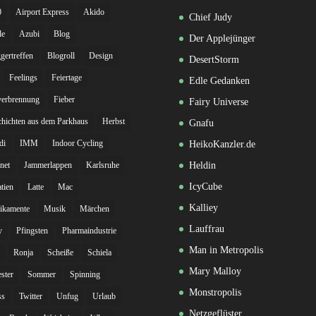
0
Airport Express
Akido
Chief Judy
le
Azubi
Blog
Der Applejünger
gertreffen
Blogroll
Design
DesertStorm
Feelings
Feiertage
Edle Gedanken
verbrennung
Fieber
Fairy Universe
hichten aus dem Parkhaus
Herbst
Gnafu
di
IMM
Indoor Cycling
HeikoKanzler.de
rnet
Jammerlappen
Karlsruhe
Heldin
IcyCube
tien
Latte
Mac
Kalliey
ikamente
Musik
Märchen
Lauffrau
y
Pfingsten
Pharmaindustrie
Man in Metropolis
Ronja
Scheiße
Schiela
Mary Malloy
ester
Sommer
Spinning
Monstropolis
ss
Twitter
Unfug
Urlaub
Netzgeflüster