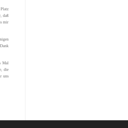
Platz
r, daß
s mir
nigen
 Dank
s Mal
e, die
r uns