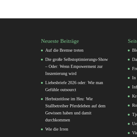
Neueste Beiträge
Seit
Auf die Bremse treten
Bl
Die große Selbstoptimierungs-Show
Da
– Oder: Wenn Empowerment zur
Fr
Inszenierung wird
In
Liebesbriefe 2026 oder: Wie man
In
Gefühle outsourct
Kr
Herbstzeitlose im Heu: Wie
Ro
Stallbetreiber Pferdeleben auf dem
Gewissen haben und damit
Tj
durchkommen
Ue
Wie die Irren
Vi