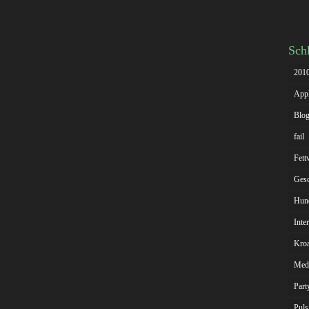
Sch
201
App
Blog
fail
Fett
Gesc
Hun
Inte
Kroa
Med
Part
Puls