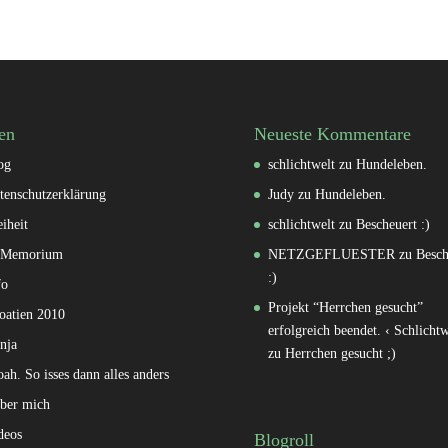
en
Neueste Kommentare
og
schlichtwelt
zu
Hundeleben.
tenschutzerklärung
Judy
zu
Hundeleben.
eiheit
schlichtwelt
zu
Bescheuert :)
 Memorium
NETZGEFLUESTER
zu
Besch
:)
fo
Projekt “Herrchen gesucht”
oatien 2010
erfolgreich beendet. ‹ Schlichtw
nja
zu
Herrchen gesucht ;)
oah. So isses dann alles anders
ber mich
deos
Blogroll