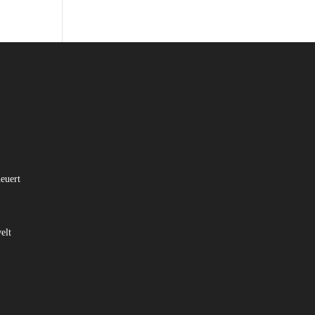
euert
elt