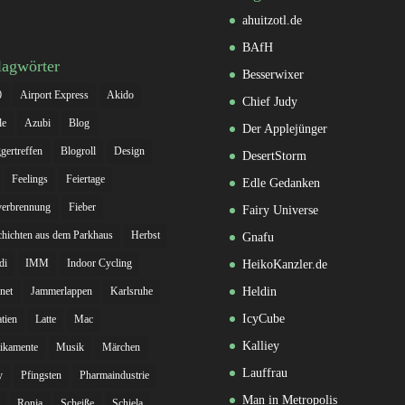
ahuitzotl.de
BAfH
lagwörter
Besserwixer
0
Airport Express
Akido
Chief Judy
le
Azubi
Blog
Der Applejünger
gertreffen
Blogroll
Design
DesertStorm
Feelings
Feiertage
Edle Gedanken
verbrennung
Fieber
Fairy Universe
hichten aus dem Parkhaus
Herbst
Gnafu
di
IMM
Indoor Cycling
HeikoKanzler.de
rnet
Jammerlappen
Karlsruhe
Heldin
IcyCube
tien
Latte
Mac
Kalliey
ikamente
Musik
Märchen
Lauffrau
y
Pfingsten
Pharmaindustrie
Man in Metropolis
Ronja
Scheiße
Schiela