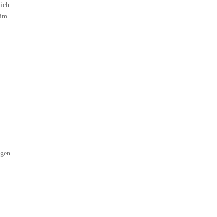
 ich
eim
ugen