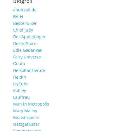
Blogroll
ahuitzotl.de
BAfH
Besserwixer
Chief Judy
Der Applejünger
DesertStorm
Edle Gedanken
Fairy Universe
Gnafu
HeikoKanzler.de
Heldin
IcyCube
Kalliey
Lauffrau
Man in Metropolis
Mary Malloy
Monstropolis
Netzgeflüster
Sommerregen