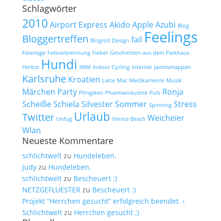
Schlagwörter
2010
Airport Express
Akido
Apple
Azubi
Blog
Feelings
Bloggertreffen
fail
Blogroll
Design
Feiertage
Fettverbrennung
Fieber
Geschichten aus dem Parkhaus
Hundi
Herbst
IMM
Indoor Cycling
Internet
Jammerlappen
Karlsruhe
Kroatien
Latte
Mac
Medikamente
Musik
Märchen
Party
Ronja
Pfingsten
Pharmaindustrie
Puls
Scheiße
Schiela
Silvester
Sommer
Stress
Spinning
Urlaub
Twitter
Weicheier
Unfug
Venice Beach
Wlan
Neueste Kommentare
schlichtwelt
zu
Hundeleben.
Judy
zu
Hundeleben.
schlichtwelt
zu
Bescheuert :)
NETZGEFLUESTER
zu
Bescheuert :)
Projekt “Herrchen gesucht” erfolgreich beendet. ‹
Schlichtwelt
zu
Herrchen gesucht ;)