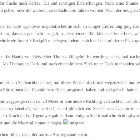
r Suche nach Kaffee, Eis und sonstigen Erfrischungen. Nach einer Stunde s
ard gehen, oder die weiteren zwei Radtouren fahren wollten. Nach der besagten 
n. Es hatte irgendwas majestätisches an sich. In einiger Entfernung ging da
nur, dass das gar nicht uns galt, sondern einem 10m kleinen Fischerboot, welc
würde ein Smart 3 Parkplätze belegen, indem er sich auf den mittleren Platz que
äter das Handy von Reiseleiter Thomas klingelte. Er wurde gebeten, mal nach
. Als Thomas an Deck und nach einem kurzen Blick unter Deck niemanden sah,
 mit einem Schlauchboot über, um dieses Boot einfach mal wegzuziehen und w
n Situationen den Captain betreffend, ausgemalt haben und viel gelacht hatten
nn weggezogen und ca. 20 Meter in eine andere Richtung verfrachtet. Just als 
icht so laienhaft, wie vorher), stand plötzlich ein Seebär von Captain inn
r ein Krach da ist. Irgendwie gab es dann einige wüste kroatische Schimpfwor
er und die Maestral konnte anlegen.
chen füllen, denn der nächste Anstieg stand bevor.