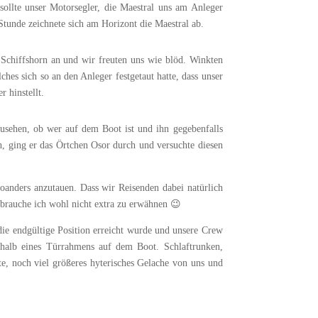
ollte unser Motorsegler, die Maestral uns am Anleger
Stunde zeichnete sich am Horizont die Maestral ab.
s Schiffshorn an und wir freuten uns wie blöd. Winkten
hes sich so an den Anleger festgetaut hatte, dass unser
r hinstellt.
zusehen, ob wer auf dem Boot ist und ihn gegebenfalls
 ging er das Örtchen Osor durch und versuchte diesen
oanders anzutauen. Dass wir Reisenden dabei natürlich
, brauche ich wohl nicht extra zu erwähnen 😉
die endgültige Position erreicht wurde und unsere Crew
erhalb eines Türrahmens auf dem Boot. Schlaftrunken,
te, noch viel größeres hyterisches Gelache von uns und