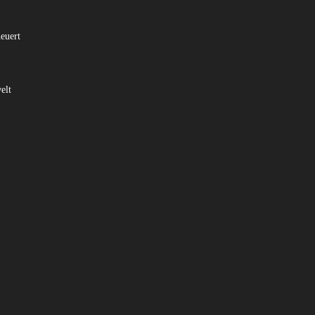
euert
elt