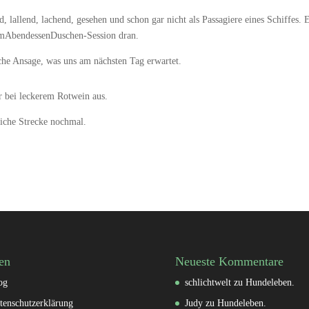
nd, lallend, lachend, gesehen und schon gar nicht als Passagiere eines Schiffes.
demAbendessenDuschen-Session dran.
che Ansage, was uns am nächsten Tag erwartet.
r bei leckerem Rotwein aus.
eiche Strecke nochmal.
en
Neueste Kommentare
og
schlichtwelt
zu
Hundeleben.
tenschutzerklärung
Judy
zu
Hundeleben.