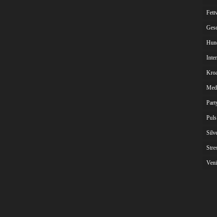
Fett
Gesc
Hun
Inte
Kroa
Med
Part
Puls
Silv
Stre
Veni