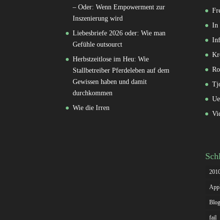
– Oder: Wenn Empowerment zur
Fr
Inszenierung wird
In
Liebesbriefe 2026 oder: Wie man
In
Gefühle outsourct
Kr
Herbstzeitlose im Heu: Wie
Ro
Stallbetreiber Pferdeleben auf dem
Gewissen haben und damit
Tj
durchkommen
Ue
Wie die Irren
Vi
Sch
201
App
Blog
fail