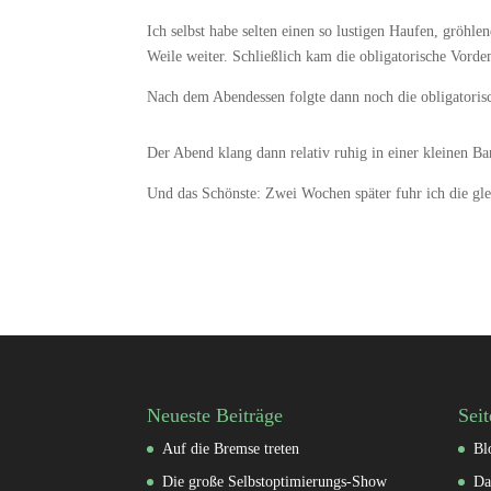
Ich selbst habe selten einen so lustigen Haufen, gröhle
Weile weiter. Schließlich kam die obligatorische Vor
Nach dem Abendessen folgte dann noch die obligatoris
Der Abend klang dann relativ ruhig in einer kleinen Ba
Und das Schönste: Zwei Wochen später fuhr ich die gl
Neueste Beiträge
Seit
Auf die Bremse treten
Bl
Die große Selbstoptimierungs-Show
Da