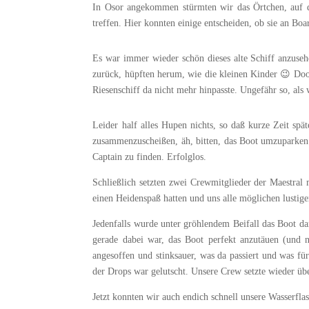
In Osor angekommen stürmten wir das Örtchen, auf de
treffen. Hier konnten einige entscheiden, ob sie an Bo
Es war immer wieder schön dieses alte Schiff anzusehe
zurück, hüpften herum, wie die kleinen Kinder 😉 Doof 
Riesenschiff da nicht mehr hinpasste. Ungefähr so, als 
Leider half alles Hupen nichts, so daß kurze Zeit sp
zusammenzuscheißen, äh, bitten, das Boot umzuparken
Captain zu finden. Erfolglos.
Schließlich setzten zwei Crewmitglieder der Maestral
einen Heidenspaß hatten und uns alle möglichen lustige
Jedenfalls wurde unter gröhlendem Beifall das Boot da
gerade dabei war, das Boot perfekt anzutäuen (und n
angesoffen und stinksauer, was da passiert und was fü
der Drops war gelutscht. Unsere Crew setzte wieder üb
Jetzt konnten wir auch endich schnell unsere Wasserflas