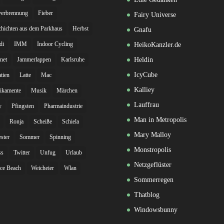
verbrennung
Fieber
Fairy Universe
hichten aus dem Parkhaus
Herbst
Gnafu
di
IMM
Indoor Cycling
HeikoKanzler.de
rnet
Jammerlappen
Karlsruhe
Heldin
IcyCube
tien
Latte
Mac
Kalliey
ikamente
Musik
Märchen
Lauffrau
y
Pfingsten
Pharmaindustrie
Man in Metropolis
Ronja
Scheiße
Schiela
Mary Malloy
ester
Sommer
Spinning
Monstropolis
ss
Twitter
Unfug
Urlaub
Netzgeflüster
ce Beach
Weicheier
Wlan
Sommerregen
Thatblog
Windowsbunny