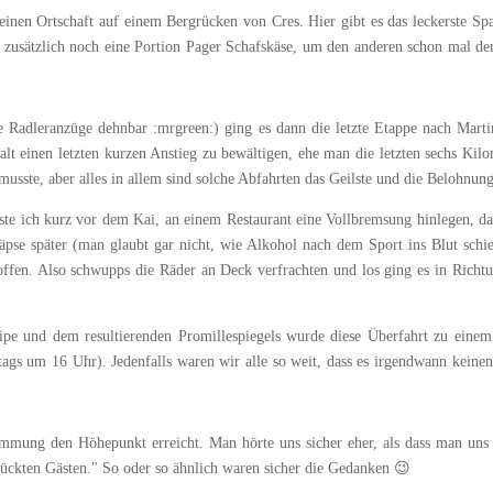
nen Ortschaft auf einem Bergrücken von Cres. Hier gibt es das leckerste Spa
ise zusätzlich noch eine Portion Pager Schafskäse, um den anderen schon mal
 Radleranzüge dehnbar :mrgreen:) ging es dann die letzte Etappe nach Martini
alt einen letzten kurzen Anstieg zu bewältigen, ehe man die letzten sechs Kilo
sste, aber alles in allem sind solche Abfahrten das Geilste und die Belohnung
ste ich kurz vor dem Kai, an einem Restaurant eine Vollbremsung hinlegen, d
pse später (man glaubt gar nicht, wie Alkohol nach dem Sport ins Blut schie
offen. Also schwupps die Räder an Deck verfrachten und los ging es in Richt
pe und dem resultierenden Promillespiegels wurde diese Überfahrt zu eine
tags um 16 Uhr). Jedenfalls waren wir alle so weit, dass es irgendwann keine
Stimmung den Höhepunkt erreicht. Man hörte uns sicher eher, als dass man uns
errückten Gästen." So oder so ähnlich waren sicher die Gedanken 😉