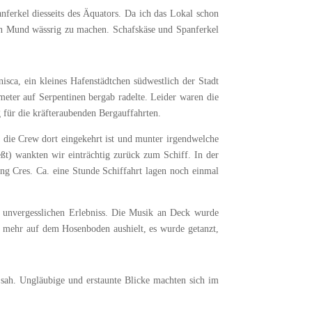
nferkel diesseits des Äquators. Da ich das Lokal schon
 den Mund wässrig zu machen. Schafskäse und Spanferkel
sca, ein kleines Hafenstädtchen südwestlich der Stadt
meter auf Serpentinen bergab radelte. Leider waren die
 für die kräfteraubenden Bergauffahrten.
a die Crew dort eingekehrt ist und munter irgendwelche
ßt) wankten wir einträchtig zurück zum Schiff. In der
ung Cres. Ca. eine Stunde Schiffahrt lagen noch einmal
m unvergesslichen Erlebniss. Die Musik an Deck wurde
n mehr auf dem Hosenboden aushielt, es wurde getanzt,
 sah. Ungläubige und erstaunte Blicke machten sich im