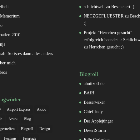
eiheit
schlichtwelt
zu
Bescheuert :)
 Memorium
NETZGEFLUESTER
zu
Besch
:)
fo
Projekt “Herrchen gesucht”
oatien 2010
erfolgreich beendet. ‹ Schlichtw
nja
zu
Herrchen gesucht ;)
oah. So isses dann alles anders
ber mich
deos
Blogroll
ahuitzotl.de
BAfH
lagwörter
Besserwixer
0
Airport Express
Akido
Chief Judy
le
Azubi
Blog
Der Applejünger
gertreffen
Blogroll
Design
DesertStorm
Feelings
Feiertage
Edle Gedanken