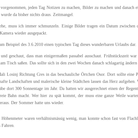
av vorgenommen, jeden Tag Notizen zu machen, Bilder zu machen und danach ein
wurde da bisher nichts draus. Zeitmangel.
sehe, muss ich immer schmunzeln. Einige Bilder tragen ein Datum zwischen
 Kamera wieder ausgepackt.
 am Beispiel des 3.6.2010 einen typischen Tag dieses wunderbaren Urlaubs dar.
und geschaut, dass man einigermaßen passabel ausschaut. Frühstückszeit war
 am Tisch saßen. Das sollte sich in den zwei Wochen danach schlagartig ändern
 Losinj Richtung Cres in das beschauliche Örtchen Osor. Dort sollte eine Pau
hafte Landschaften und malerische kleine Städtchen lassen das Herz aufgehen.
gäbe dort 300 Sonnentage im Jahr. Da hatten wir ausgerechnet einen der Regent
eie Bahn macht. Wer hier zu spät kommt, der muss eine ganze Weile warten,
eraus. Der Sommer hatte uns wieder.
 Höhenmeter waren verhältnismässig wenig, man konnte schon fast von Flachla
s Fahren.