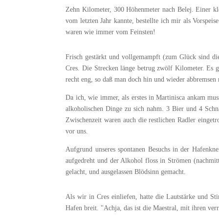
Zehn Kilometer, 300 Höhenmeter nach Belej. Einer klei
vom letzten Jahr kannte, bestellte ich mir als Vorspe
waren wie immer vom Feinsten!
Frisch gestärkt und vollgemampft (zum Glück sind die
Cres. Die Strecken länge betrug zwölf Kilometer. Es g
recht eng, so daß man doch hin und wieder abbremsen mu
Da ich, wie immer, als erstes in Martinisca ankam mus
alkoholischen Dinge zu sich nahm. 3 Bier und 4 Schnä
Zwischenzeit waren auch die restlichen Radler eingetr
vor uns.
Aufgrund unseres spontanen Besuchs in der Hafenknei
aufgedreht und der Alkohol floss in Strömen (nachmit
gelacht, und ausgelassen Blödsinn gemacht.
Als wir in Cres einliefen, hatte die Lautstärke und 
Hafen breit. "Achja, das ist die Maestral, mit ihren v