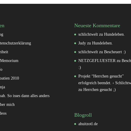
en
Neueste Kommentare
og
schlichtwelt
zu
Hundeleben.
tenschutzerklärung
Judy
zu
Hundeleben.
eiheit
schlichtwelt
zu
Bescheuert :)
 Memorium
NETZGEFLUESTER
zu
Besch
:)
fo
Projekt “Herrchen gesucht”
oatien 2010
erfolgreich beendet. ‹ Schlichtw
nja
zu
Herrchen gesucht ;)
oah. So isses dann alles anders
ber mich
deos
Blogroll
ahuitzotl.de