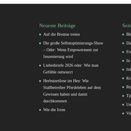
Neueste Beiträge
Seit
Auf die Bremse treten
Bl
Die große Selbstoptimierungs-Show
Da
– Oder: Wenn Empowerment zur
Fr
Inszenierung wird
In
Liebesbriefe 2026 oder: Wie man
In
Gefühle outsourct
Kr
Herbstzeitlose im Heu: Wie
Ro
Stallbetreiber Pferdeleben auf dem
Gewissen haben und damit
Tj
durchkommen
Ue
Wie die Irren
Vi