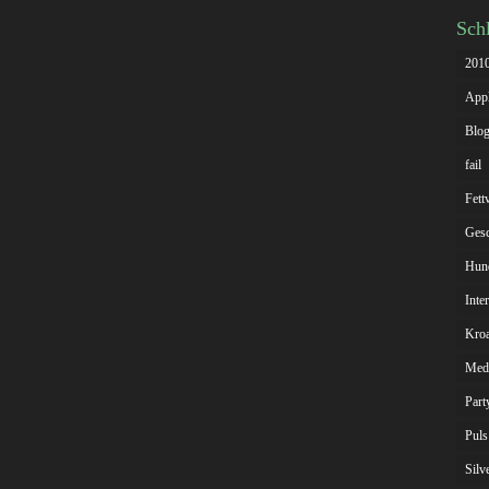
Sch
201
App
Blog
fail
Fett
Gesc
Hun
Inte
Kroa
Med
Part
Puls
Silv