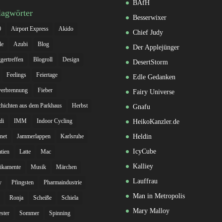
BAfH
lagwörter
Besserwixer
0
Airport Express
Akido
Chief Judy
le
Azubi
Blog
Der Applejünger
gertreffen
Blogroll
Design
DesertStorm
Feelings
Feiertage
Edle Gedanken
verbrennung
Fieber
Fairy Universe
hichten aus dem Parkhaus
Herbst
Gnafu
di
IMM
Indoor Cycling
HeikoKanzler.de
rnet
Jammerlappen
Karlsruhe
Heldin
IcyCube
tien
Latte
Mac
Kalliey
ikamente
Musik
Märchen
Lauffrau
y
Pfingsten
Pharmaindustrie
Man in Metropolis
Ronja
Scheiße
Schiela
Mary Malloy
ester
Sommer
Spinning