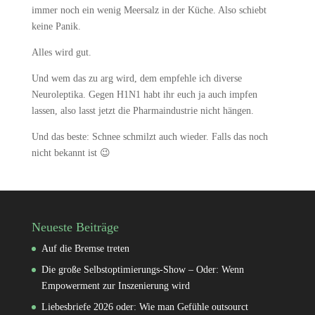
immer noch ein wenig Meersalz in der Küche. Also schiebt
keine Panik.
Alles wird gut.
Und wem das zu arg wird, dem empfehle ich diverse
Neuroleptika. Gegen H1N1 habt ihr euch ja auch impfen
lassen, also lasst jetzt die Pharmaindustrie nicht hängen.
Und das beste: Schnee schmilzt auch wieder. Falls das noch
nicht bekannt ist 😉
Neueste Beiträge
Auf die Bremse treten
Die große Selbstoptimierungs-Show – Oder: Wenn
Empowerment zur Inszenierung wird
Liebesbriefe 2026 oder: Wie man Gefühle outsourct