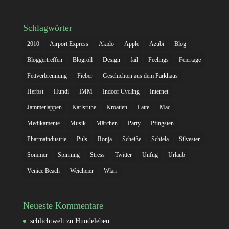
Schlagwörter
2010
Airport Express
Akido
Apple
Azubi
Blog
Bloggertreffen
Blogroll
Design
fail
Feelings
Feiertage
Fettverbrennung
Fieber
Geschichten aus dem Parkhaus
Herbst
Hundi
IMM
Indoor Cycling
Internet
Jammerlappen
Karlsruhe
Kroatien
Latte
Mac
Medikamente
Musik
Märchen
Party
Pfingsten
Pharmaindustrie
Puls
Ronja
Scheiße
Schiela
Silvester
Sommer
Spinning
Stress
Twitter
Unfug
Urlaub
Venice Beach
Weicheier
Wlan
Neueste Kommentare
schlichtwelt
zu
Hundeleben.