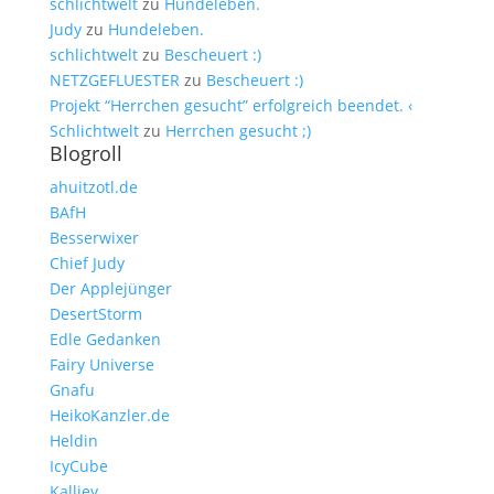
schlichtwelt
zu
Hundeleben.
Judy
zu
Hundeleben.
schlichtwelt
zu
Bescheuert :)
NETZGEFLUESTER
zu
Bescheuert :)
Projekt “Herrchen gesucht” erfolgreich beendet. ‹
Schlichtwelt
zu
Herrchen gesucht ;)
Blogroll
ahuitzotl.de
BAfH
Besserwixer
Chief Judy
Der Applejünger
DesertStorm
Edle Gedanken
Fairy Universe
Gnafu
HeikoKanzler.de
Heldin
IcyCube
Kalliey