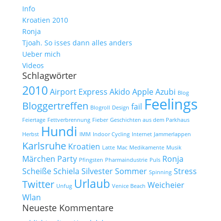
Info
Kroatien 2010
Ronja
Tjoah. So isses dann alles anders
Ueber mich
Videos
Schlagwörter
2010
Airport Express
Akido
Apple
Azubi
Blog
Feelings
Bloggertreffen
fail
Blogroll
Design
Feiertage
Fettverbrennung
Fieber
Geschichten aus dem Parkhaus
Hundi
Herbst
IMM
Indoor Cycling
Internet
Jammerlappen
Karlsruhe
Kroatien
Latte
Mac
Medikamente
Musik
Märchen
Party
Ronja
Pfingsten
Pharmaindustrie
Puls
Scheiße
Schiela
Silvester
Sommer
Stress
Spinning
Urlaub
Twitter
Weicheier
Unfug
Venice Beach
Wlan
Neueste Kommentare