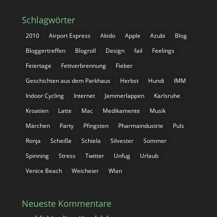
Schlagwörter
2010
Airport Express
Akido
Apple
Azubi
Blog
Bloggertreffen
Blogroll
Design
fail
Feelings
Feiertage
Fettverbrennung
Fieber
Geschichten aus dem Parkhaus
Herbst
Hundi
IMM
Indoor Cycling
Internet
Jammerlappen
Karlsruhe
Kroatien
Latte
Mac
Medikamente
Musik
Märchen
Party
Pfingsten
Pharmaindustrie
Puls
Ronja
Scheiße
Schiela
Silvester
Sommer
Spinning
Stress
Twitter
Unfug
Urlaub
Venice Beach
Weicheier
Wlan
Neueste Kommentare