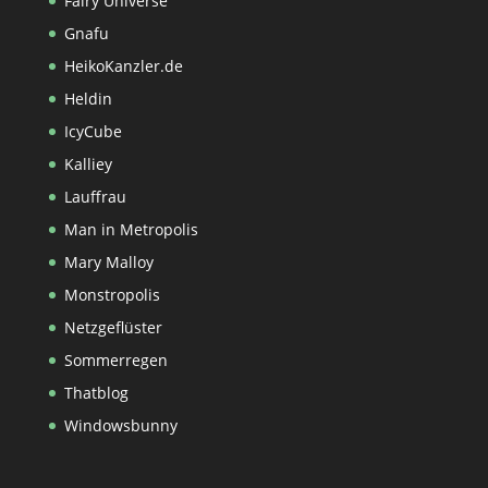
Fairy Universe
Gnafu
HeikoKanzler.de
Heldin
IcyCube
Kalliey
Lauffrau
Man in Metropolis
Mary Malloy
Monstropolis
Netzgeflüster
Sommerregen
Thatblog
Windowsbunny