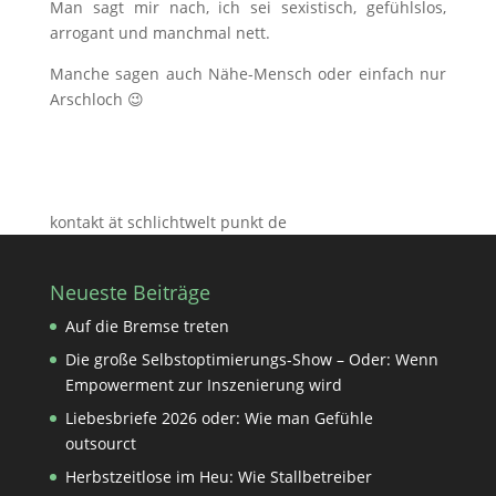
Man sagt mir nach, ich sei sexistisch, gefühlslos,
arrogant und manchmal nett.
Manche sagen auch Nähe-Mensch oder einfach nur
Arschloch 😉
kontakt ät schlichtwelt punkt de
Neueste Beiträge
Auf die Bremse treten
Die große Selbstoptimierungs-Show – Oder: Wenn
Empowerment zur Inszenierung wird
Liebesbriefe 2026 oder: Wie man Gefühle
outsourct
Herbstzeitlose im Heu: Wie Stallbetreiber