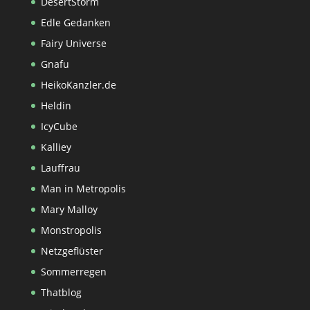
DesertStorm
Edle Gedanken
Fairy Universe
Gnafu
HeikoKanzler.de
Heldin
IcyCube
Kalliey
Lauffrau
Man in Metropolis
Mary Malloy
Monstropolis
Netzgeflüster
Sommerregen
Thatblog