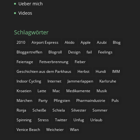
Ueber mich
Videos
Schlagwörter
2010
Airport Express
Akido
Apple
Azubi
Blog
Bloggertreffen
Blogroll
Design
fail
Feelings
Feiertage
Fettverbrennung
Fieber
Geschichten aus dem Parkhaus
Herbst
Hundi
IMM
Indoor Cycling
Internet
Jammerlappen
Karlsruhe
Kroatien
Latte
Mac
Medikamente
Musik
Märchen
Party
Pfingsten
Pharmaindustrie
Puls
Ronja
Scheiße
Schiela
Silvester
Sommer
Spinning
Stress
Twitter
Unfug
Urlaub
Venice Beach
Weicheier
Wlan