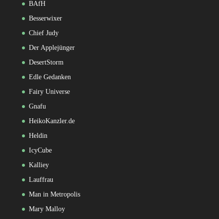
BAfH
Besserwixer
Chief Judy
Der Applejünger
DesertStorm
Edle Gedanken
Fairy Universe
Gnafu
HeikoKanzler.de
Heldin
IcyCube
Kalliey
Lauffrau
Man in Metropolis
Mary Malloy