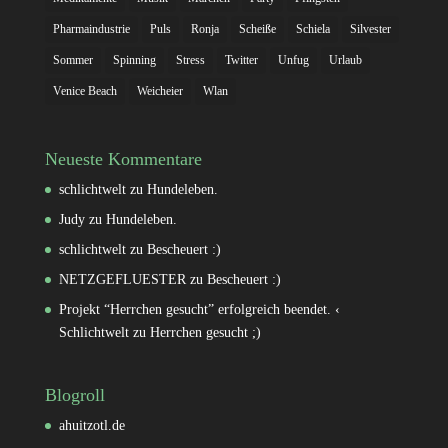
Pharmaindustrie
Puls
Ronja
Scheiße
Schiela
Silvester
Sommer
Spinning
Stress
Twitter
Unfug
Urlaub
Venice Beach
Weicheier
Wlan
Neueste Kommentare
schlichtwelt
zu
Hundeleben.
Judy
zu
Hundeleben.
schlichtwelt
zu
Bescheuert :)
NETZGEFLUESTER
zu
Bescheuert :)
Projekt “Herrchen gesucht” erfolgreich beendet. ‹
Schlichtwelt
zu
Herrchen gesucht ;)
Blogroll
ahuitzotl.de