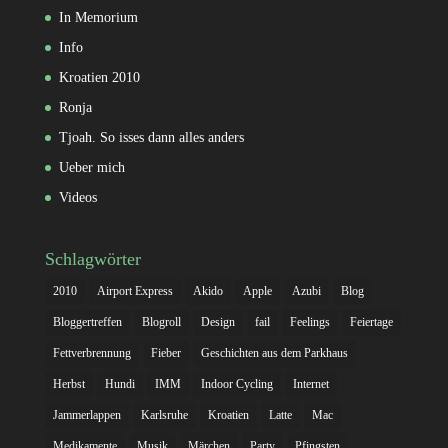
In Memorium
Info
Kroatien 2010
Ronja
Tjoah. So isses dann alles anders
Ueber mich
Videos
Schlagwörter
2010
Airport Express
Akido
Apple
Azubi
Blog
Bloggertreffen
Blogroll
Design
fail
Feelings
Feiertage
Fettverbrennung
Fieber
Geschichten aus dem Parkhaus
Herbst
Hundi
IMM
Indoor Cycling
Internet
Jammerlappen
Karlsruhe
Kroatien
Latte
Mac
Medikamente
Musik
Märchen
Party
Pfingsten