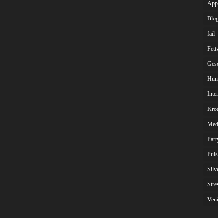
App
Blog
fail
Fett
Gesc
Hun
Inte
Kroa
Med
Part
Puls
Silv
Stre
Veni