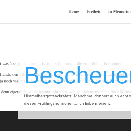
Home
Freiheit
In Memoriu
t was über mich hinweg. Ist echt schlimm mit diesen Frühlingshormonen…
Bescheuer
Hundi, den Pflegehundi, mein Leben, meine Arbeit, meine gute Laune und sowi
 ja noch viel mehr. Meine Macs, mein iPhone, mein Dorf und alle die mich ke
 denn eigentlich wollte ich nur schreiben, wie geil ich meine Seite finde
Himmelherrgottsackrafatz. Manchmal donnert auch echt w
diesen Frühlingshormonen... Ich liebe meinen…