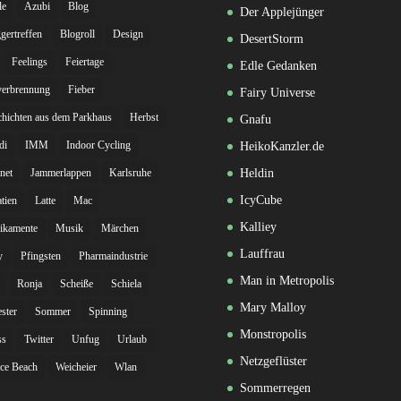
le
Azubi
Blog
Der Applejünger
gertreffen
Blogroll
Design
DesertStorm
Feelings
Feiertage
Edle Gedanken
verbrennung
Fieber
Fairy Universe
hichten aus dem Parkhaus
Herbst
Gnafu
di
IMM
Indoor Cycling
HeikoKanzler.de
rnet
Jammerlappen
Karlsruhe
Heldin
IcyCube
tien
Latte
Mac
Kalliey
ikamente
Musik
Märchen
Lauffrau
y
Pfingsten
Pharmaindustrie
Man in Metropolis
Ronja
Scheiße
Schiela
Mary Malloy
ester
Sommer
Spinning
Monstropolis
ss
Twitter
Unfug
Urlaub
Netzgeflüster
ce Beach
Weicheier
Wlan
Sommerregen