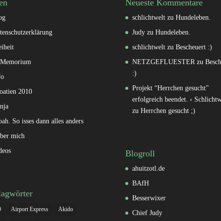
en
Neueste Kommentare
og
schlichtwelt
zu
Hundeleben.
tenschutzerklärung
Judy
zu
Hundeleben.
eiheit
schlichtwelt
zu
Bescheuert :)
 Memorium
NETZGEFLUESTER
zu
Besch
:)
fo
Projekt “Herrchen gesucht”
oatien 2010
erfolgreich beendet. ‹ Schlichtw
nja
zu
Herrchen gesucht ;)
oah. So isses dann alles anders
ber mich
deos
Blogroll
ahuitzotl.de
BAfH
lagwörter
Besserwixer
0
Airport Express
Akido
Chief Judy