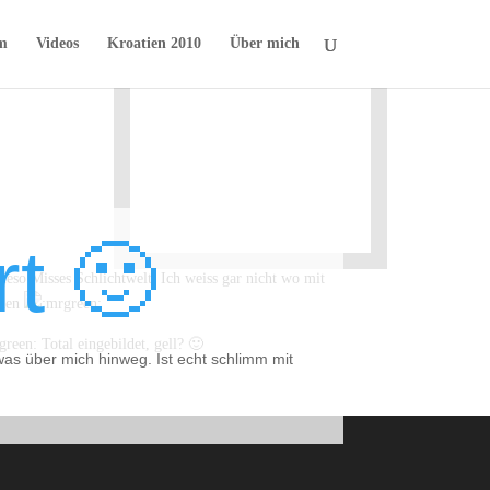
m
Videos
Kroatien 2010
Über mich
t 🙂
eso Misses Schlichtwelt. Ich weiss gar nicht wo mit
nnen
Total eingebildet, gell? 🙂
as über mich hinweg. Ist echt schlimm mit