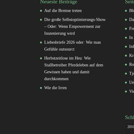
Neueste Beiträge
Seit
Auf die Bremse treten
Bl
Die große Selbstoptimierungs-Show
Da
– Oder: Wenn Empowerment zur
Fr
Inszenierung wird
In
Liebesbriefe 2026 oder: Wie man
In
Gefühle outsourct
Kr
Herbstzeitlose im Heu: Wie
Ro
Stallbetreiber Pferdeleben auf dem
Gewissen haben und damit
Tj
durchkommen
Ue
Wie die Irren
Vi
Sch
201