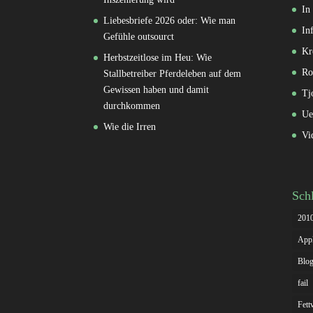
In
Liebesbriefe 2026 oder: Wie man
In
Gefühle outsourct
Kr
Herbstzeitlose im Heu: Wie
Ro
Stallbetreiber Pferdeleben auf dem
Gewissen haben und damit
Tj
durchkommen
Ue
Wie die Irren
Vi
Sch
201
App
Blog
fail
Fett