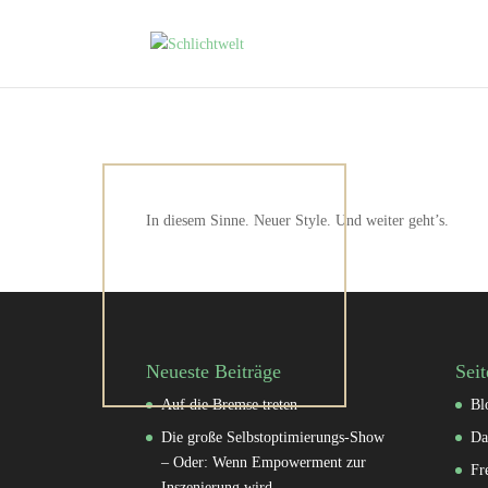
In diesem Sinne. Neuer Style. Und weiter geht’s.
Neueste Beiträge
Seit
Auf die Bremse treten
Bl
Die große Selbstoptimierungs-Show
Da
– Oder: Wenn Empowerment zur
Fr
Inszenierung wird