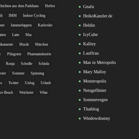
hichten aus dem Parkhaus
Herbst
Gnafu
di
IMM
Indoor Cycling
HeikoKanzler.de
rnet
Jammerlappen
Karlsruhe
Heldin
IcyCube
tien
Latte
Mac
Kalliey
ikamente
Musik
Märchen
Lauffrau
y
Pfingsten
Pharmaindustrie
Man in Metropolis
Ronja
Scheiße
Schiela
Mary Malloy
ester
Sommer
Spinning
Monstropolis
ss
Twitter
Unfug
Urlaub
Netzgeflüster
ce Beach
Weicheier
Wlan
Sommerregen
Thatblog
Windowsbunny