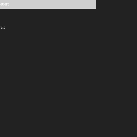
euert
elt