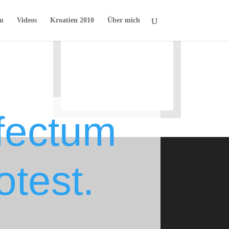
m
Videos
Kroatien 2010
Über mich
fectum
otest.