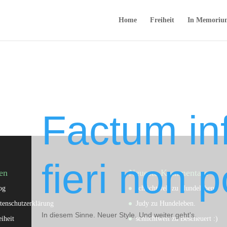
Home
Freiheit
In Memoriu
Factum in
fieri non p
en
Neueste Kommentare
og
schlichtwelt
zu
Hundeleben.
tenschutzerklärung
Judy
zu
Hundeleben.
In diesem Sinne. Neuer Style. Und weiter geht's.
eiheit
schlichtwelt
zu
Bescheuert :)