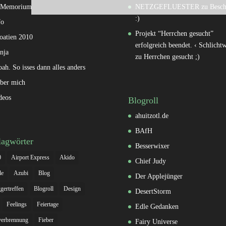
 Memorium
NETZGEFLUESTER
zu
Besch
:)
fo
Projekt “Herrchen gesucht”
oatien 2010
erfolgreich beendet. ‹ Schlichtw
nja
zu
Herrchen gesucht ;)
oah. So isses dann alles anders
ber mich
deos
Blogroll
ahuitzotl.de
BAfH
lagwörter
Besserwixer
0
Airport Express
Akido
Chief Judy
le
Azubi
Blog
Der Applejünger
gertreffen
Blogroll
Design
DesertStorm
Feelings
Feiertage
Edle Gedanken
verbrennung
Fieber
Fairy Universe