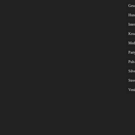
Gesc
Hun
Inte
Kroa
Med
Part
Puls
Silv
Stre
Veni