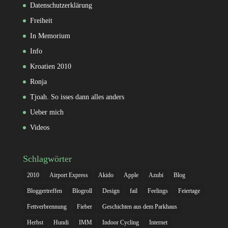
Datenschutzerklärung
Freiheit
In Memorium
Info
Kroatien 2010
Ronja
Tjoah. So isses dann alles anders
Ueber mich
Videos
Schlagwörter
2010
Airport Express
Akido
Apple
Azubi
Blog
Bloggertreffen
Blogroll
Design
fail
Feelings
Feiertage
Fettverbrennung
Fieber
Geschichten aus dem Parkhaus
Herbst
Hundi
IMM
Indoor Cycling
Internet