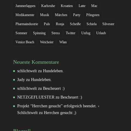
Jammerlappen
Karlsruhe
Kroatien
Latte
Mac
Medikamente
Musik
Märchen
Party
Pfingsten
Pharmaindustrie
Puls
Ronja
Scheiße
Schiela
Silvester
Sommer
Spinning
Stress
Twitter
Unfug
Urlaub
Venice Beach
Weicheier
Wlan
Neueste Kommentare
schlichtwelt
zu
Hundeleben.
Judy
zu
Hundeleben.
schlichtwelt
zu
Bescheuert :)
NETZGEFLUESTER
zu
Bescheuert :)
Projekt “Herrchen gesucht” erfolgreich beendet. ‹
Schlichtwelt
zu
Herrchen gesucht ;)
Blogroll