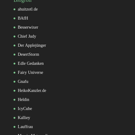
ahuitzotl.de
BAfH
Besserwixer
Chief Judy
Der Applejünger
DesertStorm
Edle Gedanken
Fairy Universe
Gnafu
HeikoKanzler.de
Heldin
IcyCube
Kalliey
Lauffrau