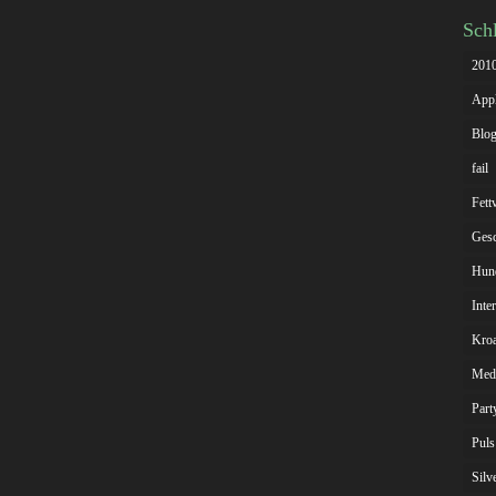
Sch
201
App
Blog
fail
Fett
Gesc
Hun
Inte
Kroa
Med
Part
Puls
Silv