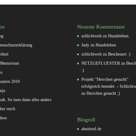
en
Neueste Kommentare
og
schlichtwelt
zu
Hundeleben.
tenschutzerklärung
Judy
zu
Hundeleben.
eiheit
schlichtwelt
zu
Bescheuert :)
 Memorium
NETZGEFLUESTER
zu
Besch
:)
fo
Projekt “Herrchen gesucht”
oatien 2010
erfolgreich beendet. ‹ Schlichtw
nja
zu
Herrchen gesucht ;)
oah. So isses dann alles anders
ber mich
deos
Blogroll
ahuitzotl.de