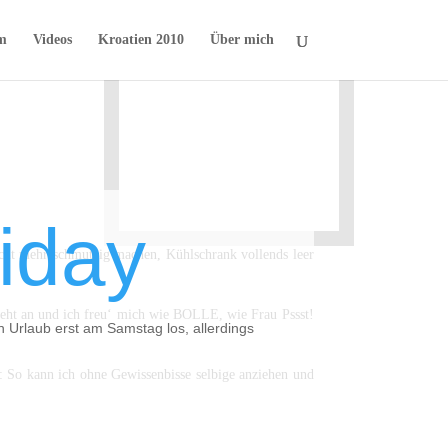
m
Videos
Kroatien 2010
Über mich
liday
cht mehr schmutzig machen, Kühlschrank vollends leer
teht an und ich freu‘ mich wie BOLLE, wie Frau Pssst!
 Urlaub erst am Samstag los, allerdings
So kann ich ohne Gewissenbisse selbige anziehen und