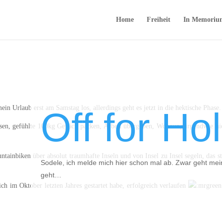
Home
Freiheit
In Memoriu
in Urlaub erst am Samstag los, allerdings geht es jetzt in die hektische Phase.
Off for Ho
sen, gefühlte 100kg Gepäck packen, Arbeit übergeben, Wohnung irgendwie ni
ainbiken über absolut traumhafte Inseln und von Insel zu Insel segeln, das s
Sodele, ich melde mich hier schon mal ab. Zwar geht mein
geht…
h im Oktober letzten Jahres gestartet habe, erfolgreich verlaufen