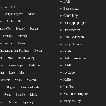
BAfH
lagwörter
Besserwixer
0
Airport Express
Akido
Chief Judy
le
Azubi
Blog
Der Applejünger
gertreffen
Blogroll
Design
DesertStorm
Feelings
Feiertage
Edle Gedanken
verbrennung
Fieber
Fairy Universe
hichten aus dem Parkhaus
Herbst
Gnafu
di
IMM
Indoor Cycling
HeikoKanzler.de
rnet
Jammerlappen
Karlsruhe
Heldin
IcyCube
tien
Latte
Mac
Kalliey
ikamente
Musik
Märchen
Lauffrau
y
Pfingsten
Pharmaindustrie
Man in Metropolis
Ronja
Scheiße
Schiela
Mary Malloy
ester
Sommer
Spinning