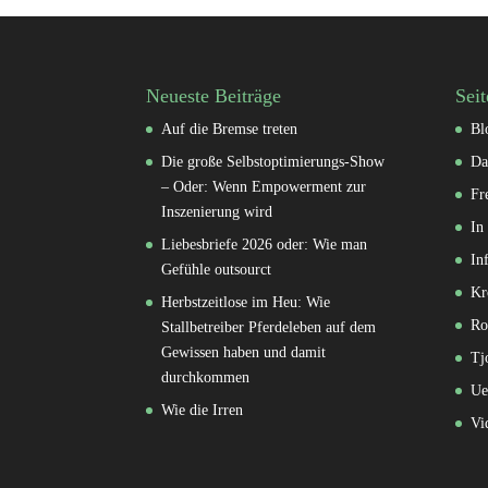
Neueste Beiträge
Seit
Auf die Bremse treten
Bl
Die große Selbstoptimierungs-Show
Da
– Oder: Wenn Empowerment zur
Fr
Inszenierung wird
In
Liebesbriefe 2026 oder: Wie man
In
Gefühle outsourct
Kr
Herbstzeitlose im Heu: Wie
Ro
Stallbetreiber Pferdeleben auf dem
Gewissen haben und damit
Tj
durchkommen
Ue
Wie die Irren
Vi