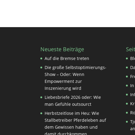
Neueste Beiträge
Sei
Auf die Bremse treten
Bl
Die große Selbstoptimierungs-
Da
Show – Oder: Wenn
Fr
Empowerment zur
I
Inszenierung wird
In
Liebesbriefe 2026 oder: Wie
Kr
man Gefühle outsourct
Ro
Herbstzeitlose im Heu: Wie
Stallbetreiber Pferdeleben auf
Tj
dem Gewissen haben und
an
damit durchkommen