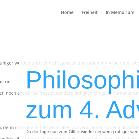
Home
Freiheit
In Memorium
higer werden und ich nicht ganz so überladen mit Arbeit bin, ist e
Philosoph
strie.
er, noch ein Körnerfresser, sondern lediglich ein ganz normaler 
zum 4. Ad
, denn ich habe mittlerweile alles gut verarbeitet, soviel mal vorn
Da die Tage nun zum Glück wieder ein wenig ruhiger wer
iemlich alles innerhalb meiner Familie ausgerottet, was ich so hatte