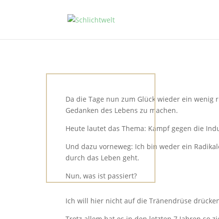
Da die Tage nun zum Glück wieder ein wenig ru
Gedanken des Lebens zu machen.
Heute lautet das Thema: Kampf gegen die Indu
Und dazu vorneweg: Ich bin weder ein Radikal
durch das Leben geht.
Nun, was ist passiert?
Ich will hier nicht auf die Tränendrüse drücken
Trotz allem hat es in den letzten 7 Jahren so z