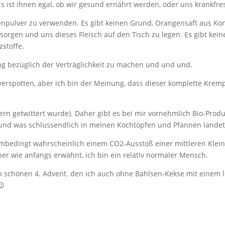
 ist ihnen egal, ob wir gesund ernährt werden, oder uns krankfress
enpulver zu verwenden. Es gibt keinen Grund, Orangensaft aus Kon
rsorgen und uns dieses Fleisch auf den Tisch zu legen. Es gibt ke
stoffe.
ng bezüglich der Verträglichkeit zu machen und und und.
 verspotten, aber ich bin der Meinung, dass dieser komplette Kre
tern getwittert wurde). Daher gibt es bei mir vornehmlich Bio-Prod
und was schlussendlich in meinen Kochtöpfen und Pfannen landet
ombedingt wahrscheinlich einem CO2-Ausstoß einer mittleren Kleins
aber wie anfangs erwähnt, ich bin ein relativ normaler Mensch.
n schönen 4. Advent. den ich auch ohne Bahlsen-Kekse mit einem 
😉