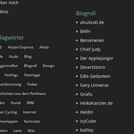
ber mich
deos
Blogroll
ahuitzotl.de
BAfH
lagwörter
Besserwixer
0
Airport Express
Akido
Chief Judy
le
Azubi
Blog
Der Applejünger
ggertreffen
Blogroll
Design
DesertStorm
Feelings
Feiertage
Edle Gedanken
tverbrennung
Fieber
Fairy Universe
chichten aus dem Parkhaus
Gnafu
bst
Hundi
IMM
HeikoKanzler.de
Heldin
oor Cycling
Internet
IcyCube
merlappen
Karlsruhe
Kalliey
atien
Latte
Mac