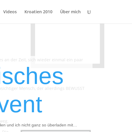
Videos
Kroatien 2010
Über mich
s an der Zeit, sich wieder einmal ein paar
isches
umsichtiger Mensch, der allerdings BEWUSST
vent
eweg.
den und ich nicht ganz so überladen mit…
. Die