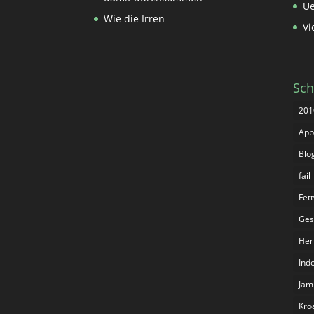
Ue
Wie die Irren
Vi
Sch
201
App
Blo
fail
Fet
Ges
Her
Ind
Jam
Kro