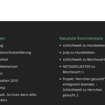
ten
Neueste Kommentare
og
schlichtwelt
zu
Hundelebe
tenschutzerklärung
Judy
zu
Hundeleben.
eiheit
schlichtwelt
zu
Bescheuert 
n Memorium
NETZGEFLUESTER
zu
Bescheuert :)
fo
Projekt “Herrchen gesucht”
oatien 2010
erfolgreich beendet. ‹
nja
Schlichtwelt
zu
Herrchen
oah. So isses dann alles
gesucht ;)
ders