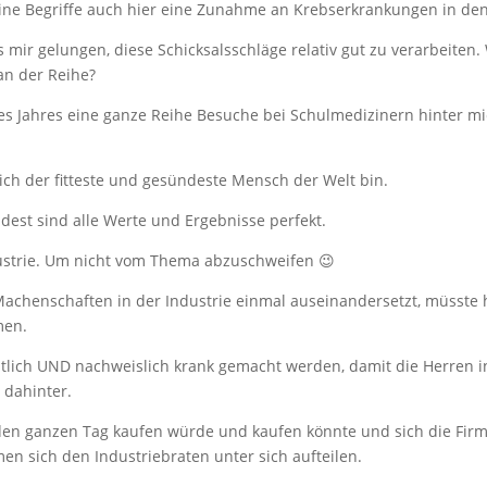
eine Begriffe auch hier eine Zunahme an Krebserkrankungen in den 
s mir gelungen, diese Schicksalsschläge relativ gut zu verarbeiten.
an der Reihe?
es Jahres eine ganze Reihe Besuche bei Schulmedizinern hinter mic
ch der fitteste und gesündeste Mensch der Welt bin.
ndest sind alle Werte und Ergebnisse perfekt.
strie. Um nicht vom Thema abzuschweifen 😉
Machenschaften in der Industrie einmal auseinandersetzt, müsste hi
men.
ntlich UND nachweislich krank gemacht werden, damit die Herren 
 dahinter.
n ganzen Tag kaufen würde und kaufen könnte und sich die Firme
n sich den Industriebraten unter sich aufteilen.