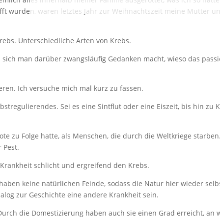
afft wurden, waren letztes Jahr zur Weihnachtszeit meine Mutter u
rebs. Unterschiedliche Arten von Krebs.
m sich man darüber zwangsläufig Gedanken macht, wieso das passie
eren. Ich versuche mich mal kurz zu fassen.
stregulierendes. Sei es eine Sintflut oder eine Eiszeit, bis hin zu
ote zu Folge hatte, als Menschen, die durch die Weltkriege starben
r Pest.
Krankheit schlicht und ergreifend den Krebs.
haben keine natürlichen Feinde, sodass die Natur hier wieder sel
nalog zur Geschichte eine andere Krankheit sein.
 Durch die Domestizierung haben auch sie einen Grad erreicht, an