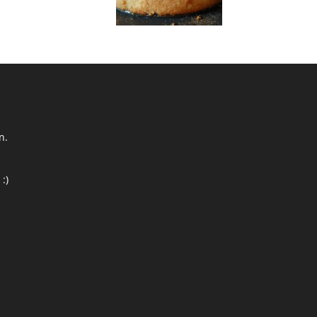
n.
:)