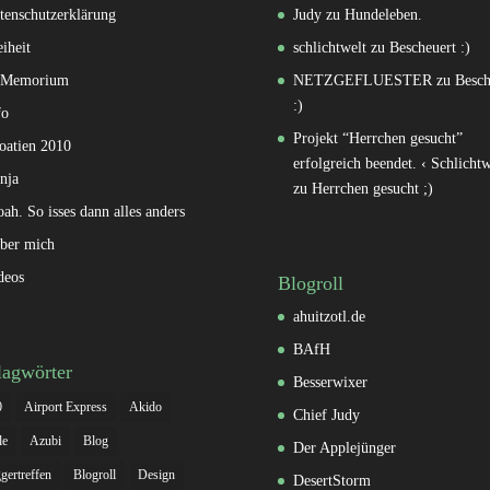
tenschutzerklärung
Judy
zu
Hundeleben.
eiheit
schlichtwelt
zu
Bescheuert :)
 Memorium
NETZGEFLUESTER
zu
Besch
:)
fo
Projekt “Herrchen gesucht”
oatien 2010
erfolgreich beendet. ‹ Schlichtw
nja
zu
Herrchen gesucht ;)
oah. So isses dann alles anders
ber mich
deos
Blogroll
ahuitzotl.de
BAfH
lagwörter
Besserwixer
0
Airport Express
Akido
Chief Judy
le
Azubi
Blog
Der Applejünger
gertreffen
Blogroll
Design
DesertStorm