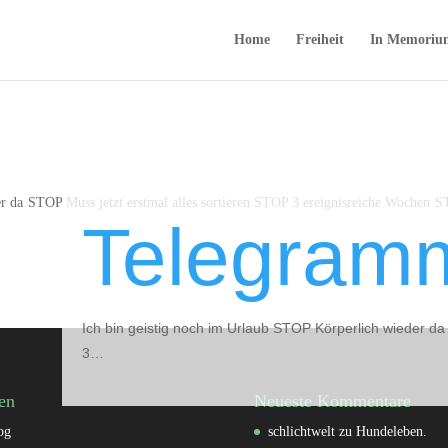
Home
Freiheit
In Memoriu
er da STOP Muss jetzt erstmal alles sortieren STOP 3 ereignisreiche Wochen 
Telegramm
Ich bin geistig noch im Urlaub STOP Körperlich wieder da
3…
en
Neueste Kommentare
og
schlichtwelt
zu
Hundeleben.