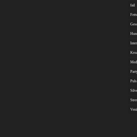
fail
Fett
Gesc
Hun
Inte
Kroa
Med
Part
Puls
Silv
Stre
Veni