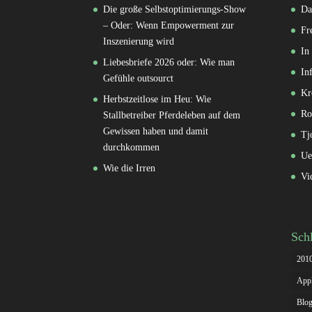
Die große Selbstoptimierungs-Show
Da
– Oder: Wenn Empowerment zur
Fr
Inszenierung wird
In
Liebesbriefe 2026 oder: Wie man
In
Gefühle outsourct
Kr
Herbstzeitlose im Heu: Wie
Ro
Stallbetreiber Pferdeleben auf dem
Gewissen haben und damit
Tj
durchkommen
Ue
Wie die Irren
Vi
Sch
201
App
Blog