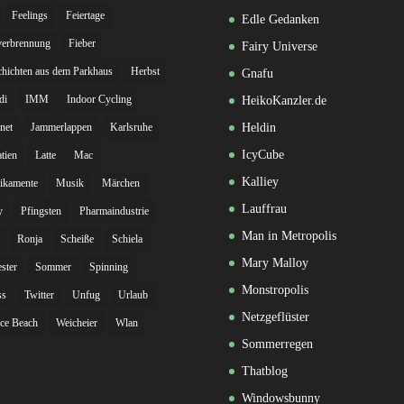
Feelings
Feiertage
Edle Gedanken
verbrennung
Fieber
Fairy Universe
hichten aus dem Parkhaus
Herbst
Gnafu
di
IMM
Indoor Cycling
HeikoKanzler.de
rnet
Jammerlappen
Karlsruhe
Heldin
IcyCube
tien
Latte
Mac
Kalliey
ikamente
Musik
Märchen
Lauffrau
y
Pfingsten
Pharmaindustrie
Man in Metropolis
Ronja
Scheiße
Schiela
Mary Malloy
ester
Sommer
Spinning
Monstropolis
ss
Twitter
Unfug
Urlaub
Netzgeflüster
ce Beach
Weicheier
Wlan
Sommerregen
Thatblog
Windowsbunny