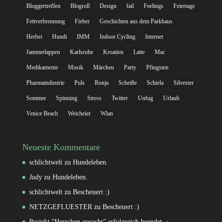
Bloggertreffen
Blogroll
Design
fail
Feelings
Feiertage
Fettverbrennung
Fieber
Geschichten aus dem Parkhaus
Herbst
Hundi
IMM
Indoor Cycling
Internet
Jammerlappen
Karlsruhe
Kroatien
Latte
Mac
Medikamente
Musik
Märchen
Party
Pfingsten
Pharmaindustrie
Puls
Ronja
Scheiße
Schiela
Silvester
Sommer
Spinning
Stress
Twitter
Unfug
Urlaub
Venice Beach
Weicheier
Wlan
Neueste Kommentare
schlichtwelt
zu
Hundeleben.
Judy
zu
Hundeleben.
schlichtwelt
zu
Bescheuert :)
NETZGEFLUESTER
zu
Bescheuert :)
Projekt “Herrchen gesucht” erfolgreich beendet. ‹