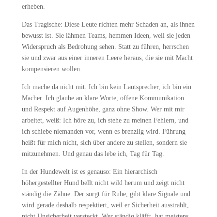
erheben.
Das Tragische: Diese Leute richten mehr Schaden an, als ihnen
bewusst ist. Sie lähmen Teams, hemmen Ideen, weil sie jeden
Widerspruch als Bedrohung sehen. Statt zu führen, herrschen
sie und zwar aus einer inneren Leere heraus, die sie mit Macht
kompensieren wollen.
Ich mache da nicht mit. Ich bin kein Lautsprecher, ich bin ein
Macher. Ich glaube an klare Worte, offene Kommunikation
und Respekt auf Augenhöhe, ganz ohne Show. Wer mit mir
arbeitet, weiß: Ich höre zu, ich stehe zu meinen Fehlern, und
ich schiebe niemanden vor, wenn es brenzlig wird. Führung
heißt für mich nicht, sich über andere zu stellen, sondern sie
mitzunehmen. Und genau das lebe ich, Tag für Tag.
In der Hundewelt ist es genauso: Ein hierarchisch
höhergestellter Hund bellt nicht wild herum und zeigt nicht
ständig die Zähne. Der sorgt für Ruhe, gibt klare Signale und
wird gerade deshalb respektiert, weil er Sicherheit ausstrahlt,
nicht Unsicherheit versteckt. Wer ständig kläfft, hat meistens