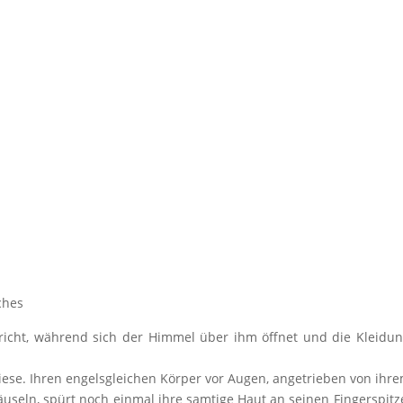
ches
hricht, während sich der Himmel über ihm öffnet und die Kleid
iese. Ihren engelsgleichen Körper vor Augen, angetrieben von ihre
äuseln, spürt noch einmal ihre samtige Haut an seinen Fingerspitz