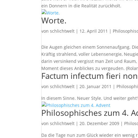
ein Donnern in die Realität zurückholt.
Worte.
von
schlichtwelt
|
12. April 2011
|
Philosophis
Die Augen gleichen einem Sonnenaufgang. Dies
Kräftig strahlend, voller Lebensenergie, Neugi
darin versinkend vergisst man Zeit und Raum, 
Moment dieses Anblickes zu vergeuden. (Rola
Factum infectum fieri non
von
schlichtwelt
|
20. Januar 2011
|
Philosoph
In diesem Sinne. Neuer Style. Und weiter geht’
Philosophisches zum 4. A
von
schlichtwelt
|
20. Dezember 2009
|
Philos
Da die Tage nun zum Glück wieder ein wenig ru