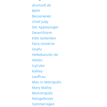
ahuitzotl.de
BAfH
Besserwixer
Chief Judy
Der Applejünger
DesertStorm
Edle Gedanken
Fairy Universe
Gnafu
HeikoKanzler.de
Heldin
IcyCube
Kalliey
Lauffrau
Man in Metropolis
Mary Malloy
Monstropolis
Netzgeflüster
Sommerregen