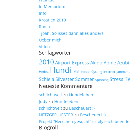
In Memorium
Info
Kroatien 2010
Ronja
Tjoah. So isses dann alles anders
Ueber mich
Videos
Schlagwörter
2010
Airport Express
Akido
Apple
Azubi
Hundi
Herbst
IMM
Indoor Cycling
Internet
Jammerl
Tw
Schiela
Silvester
Sommer
Stress
Spinning
Neueste Kommentare
schlichtwelt
zu
Hundeleben.
Judy
zu
Hundeleben.
schlichtwelt
zu
Bescheuert :)
NETZGEFLUESTER
zu
Bescheuert :)
Projekt “Herrchen gesucht” erfolgreich beendet
Blogroll