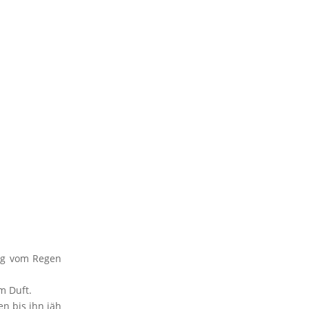
ung vom Regen
m Duft.
en bis ihn jäh