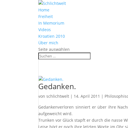
Home
Freiheit
In Memorium
Videos
Kroatien 2010
Über mich
Seite auswählen
Gedanken.
von
schlichtwelt
|
14. April 2011
|
Philosophis
Gedankenverloren sinniert er über ihre Nac
aufgeweicht wird.
Trunken vor Glück stapft er durch die nasse W
Leise hört er noch ihre letzten Worte im Ohr s