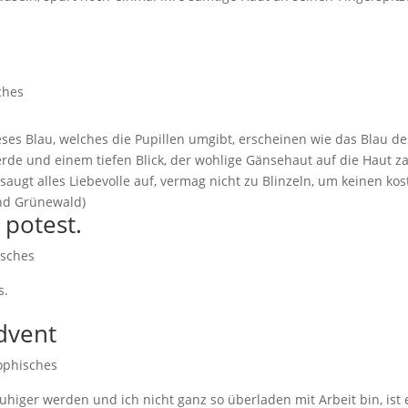
ches
es Blau, welches die Pupillen umgibt, erscheinen wie das Blau d
erde und einem tiefen Blick, der wohlige Gänsehaut auf die Haut za
saugt alles Liebevolle auf, vermag nicht zu Blinzeln, um keinen ko
nd Grünewald)
 potest.
isches
s.
dvent
ophisches
higer werden und ich nicht ganz so überladen mit Arbeit bin, ist 