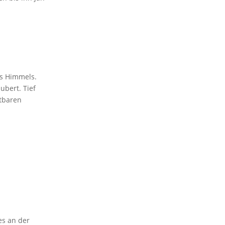
es Himmels.
ubert. Tief
stbaren
es an der