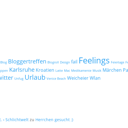
Feelings
Bloggertreffen
fail
Blog
Blogroll
Design
Feiertage
F
Karlsruhe
Kroatien
Märchen
Pa
appen
Latte
Mac
Medikamente
Musik
Urlaub
itter
Weicheier
Wlan
Unfug
Venice Beach
. ‹ Schlichtwelt
zu
Herrchen gesucht ;)