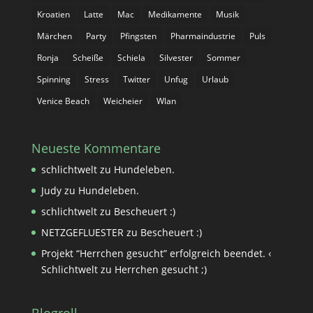
Kroatien
Latte
Mac
Medikamente
Musik
Märchen
Party
Pfingsten
Pharmaindustrie
Puls
Ronja
Scheiße
Schiela
Silvester
Sommer
Spinning
Stress
Twitter
Unfug
Urlaub
Venice Beach
Weicheier
Wlan
Neueste Kommentare
schlichtwelt
zu
Hundeleben.
Judy
zu
Hundeleben.
schlichtwelt
zu
Bescheuert :)
NETZGEFLUESTER
zu
Bescheuert :)
Projekt “Herrchen gesucht” erfolgreich beendet. ‹
Schlichtwelt
zu
Herrchen gesucht ;)
Blogroll