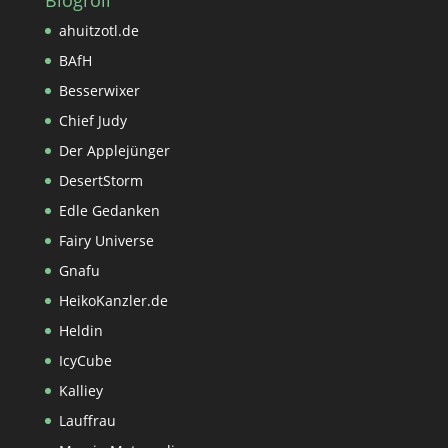
ahuitzotl.de
BAfH
Besserwixer
Chief Judy
Der Applejünger
DesertStorm
Edle Gedanken
Fairy Universe
Gnafu
HeikoKanzler.de
Heldin
IcyCube
Kalliey
Lauffrau