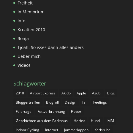
Freiheit
In Memorium
Info
Kroatien 2010
Ronja
Tjoah. So isses dann alles anders
Ueber mich
Videos
Schlagwörter
2010
Airport Express
Akido
Apple
Azubi
Blog
Bloggertreffen
Blogroll
Design
fail
Feelings
Feiertage
Fettverbrennung
Fieber
Geschichten aus dem Parkhaus
Herbst
Hundi
IMM
Indoor Cycling
Internet
Jammerlappen
Karlsruhe