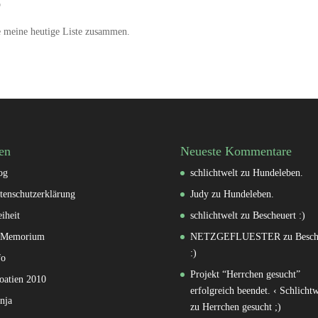

le meine heutige Liste zusammen.
en
Neueste Kommentare
og
schlichtwelt
zu
Hundeleben.
tenschutzerklärung
Judy
zu
Hundeleben.
eiheit
schlichtwelt
zu
Bescheuert :)
 Memorium
NETZGEFLUESTER
zu
Besch
:)
fo
Projekt “Herrchen gesucht”
oatien 2010
erfolgreich beendet. ‹ Schlichtw
nja
zu
Herrchen gesucht ;)