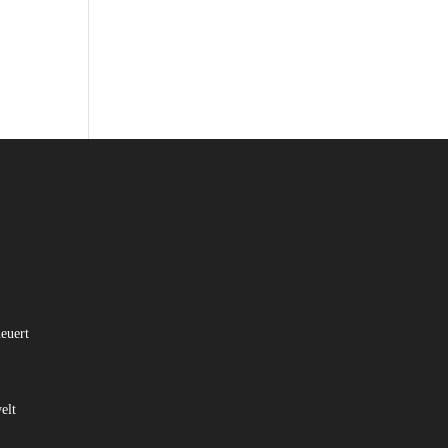
euert
elt