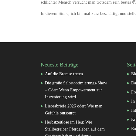
schlichter Mensch versucht man trotzdem sein bestes 
In diesem Sinne, ich bin mal kurz beschäftigt und stel
Neueste Beiträge
Seit
Auf die Bremse treten
Bl
Die große Selbstoptimierungs-Show
Da
– Oder: Wenn Empowerment zur
Fr
Inszenierung wird
In
Liebesbriefe 2026 oder: Wie man
In
Gefühle outsourct
Kr
Herbstzeitlose im Heu: Wie
Ro
Stallbetreiber Pferdeleben auf dem