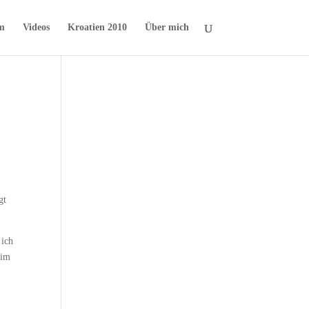
m
Videos
Kroatien 2010
Über mich
gt
 ich
eim