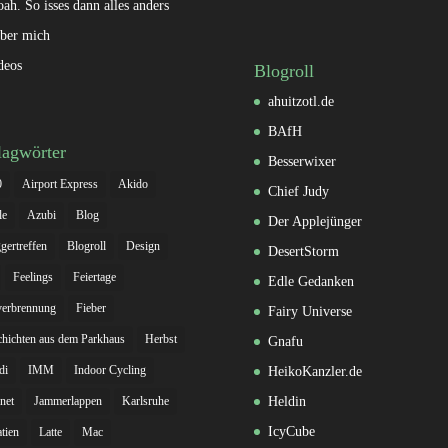
oah. So isses dann alles anders
ber mich
deos
Blogroll
ahuitzotl.de
BAfH
lagwörter
Besserwixer
0
Airport Express
Akido
Chief Judy
le
Azubi
Blog
Der Applejünger
gertreffen
Blogroll
Design
DesertStorm
Feelings
Feiertage
Edle Gedanken
verbrennung
Fieber
Fairy Universe
hichten aus dem Parkhaus
Herbst
Gnafu
di
IMM
Indoor Cycling
HeikoKanzler.de
rnet
Jammerlappen
Karlsruhe
Heldin
IcyCube
tien
Latte
Mac