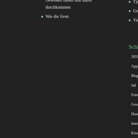
Gewissen haben und damit
Tj
durchkommen
Ue
Wie die Irren
Vi
Sch
201
App
Blog
fail
Fett
Gesc
Hun
Inte
Kroa